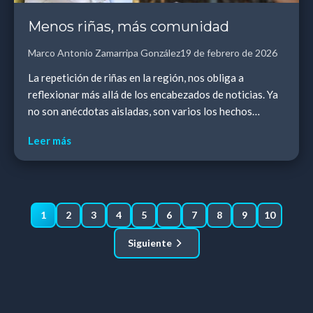
Menos riñas, más comunidad
Marco Antonio Zamarripa González
19 de febrero de 2026
La repetición de riñas en la región, nos obliga a
reflexionar más allá de los encabezados de noticias. Ya
no son anécdotas aisladas, son varios los hechos
documentados.
Leer más
1
2
3
4
5
6
7
8
9
10
Siguiente