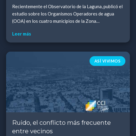
Recientemente el Observatorio de la Laguna, publicó el
estudio sobre los Organismos Operadores de agua
(OOA) en los cuatro municipios de la Zona
Metropolitana. Se encontró información relevante, que
Leer más
n...
ASÍ VIVIMOS
Ruido, el conflicto más frecuente
entre vecinos