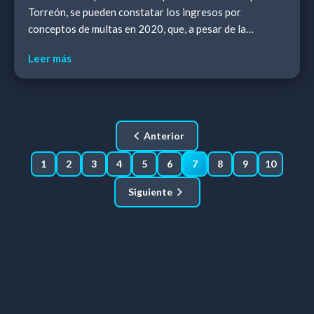
Torreón, se pueden constatar los ingresos por
conceptos de multas en 2020, que, a pesar de la
pandemia, el confinamiento y la restricción de movi...
Leer más
Anterior
1
2
3
4
5
6
7
8
9
10
Siguiente