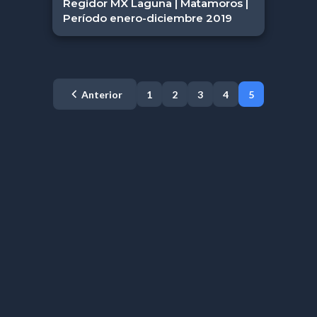
Regidor MX Laguna | Matamoros |
Período enero-diciembre 2019
Anterior
1
2
3
4
5