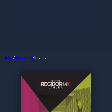
Inicio
/
Regidor MX
/
Informe